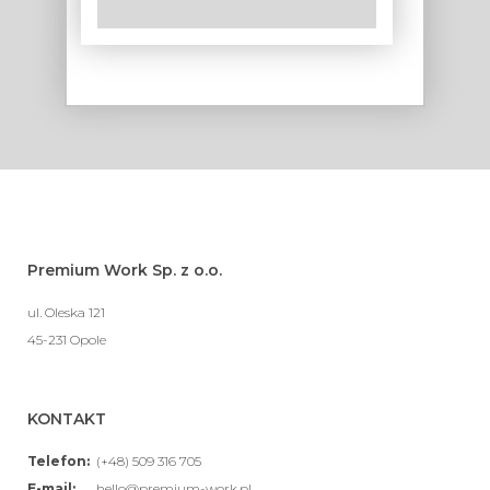
Premium Work Sp. z o.o.
ul. Oleska 121
45-231 Opole
KONTAKT
Telefon:
(+48) 509 316 705
E-mail:
hello@premium-work.pl