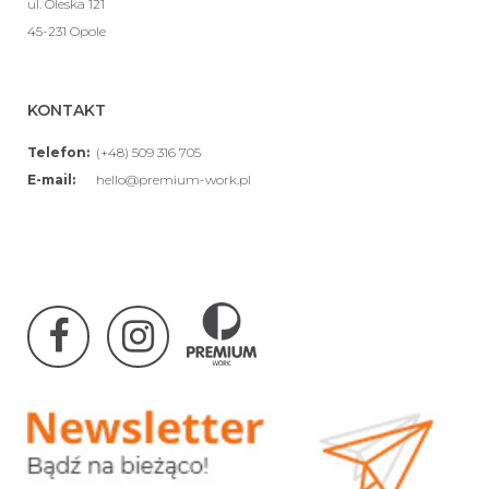
ul. Oleska 121
45-231 Opole
KONTAKT
Telefon:
(+48) 509 316 705
E-mail:
hello@premium-work.pl