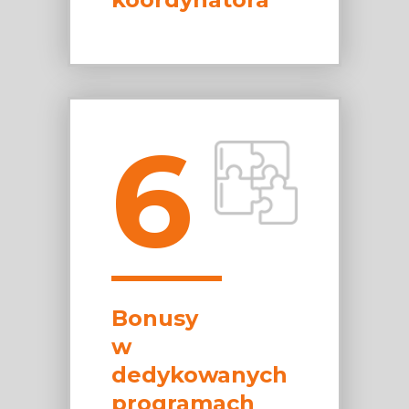
6
Bonusy
w
dedykowanych
programach