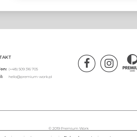
TAKT
fon:
(+48) 509 316 705
l:
hello@premium-work.pl
© 2019 Premium Work