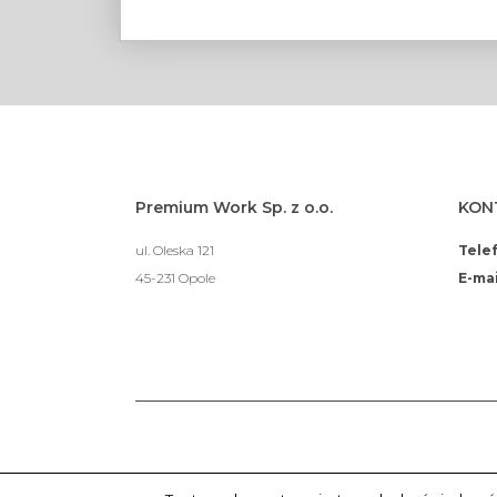
Premium Work Sp. z o.o.
KON
ul. Oleska 121
Tele
45-231 Opole
E-mai