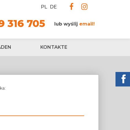
PL
DE
9 316 705
lub wyślij
email!
ADEN
KONTAKTE
ka: