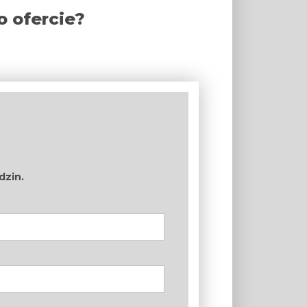
o ofercie?
dzin.