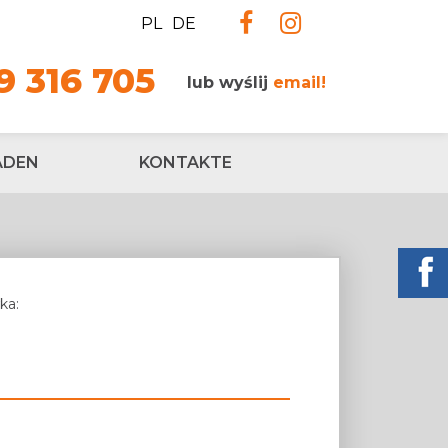
PL
DE
9 316 705
lub wyślij
email!
ADEN
KONTAKTE
ka: