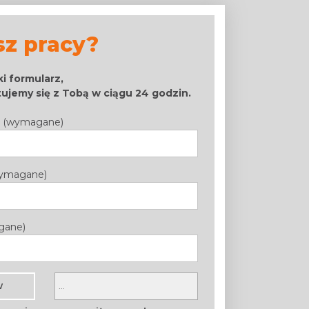
sz pracy?
ki formularz,
ujemy się z Tobą w ciągu 24 godzin.
ko (wymagane)
wymagane)
gane)