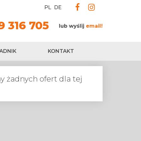
PL
DE
9 316 705
lub wyślij
email!
ADNIK
KONTAKT
 żadnych ofert dla tej