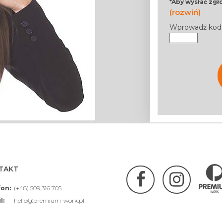
*Aby wysłać zg
(rozwiń)
Wprowadź kod
TAKT
fon:
(+48) 509 316 705
l:
hello@premium-work.pl