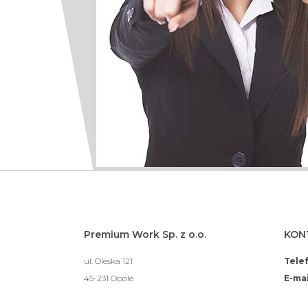
Premium Work Sp. z o.o.
KON
ul. Oleska 121
Tele
45-231 Opole
E-mai