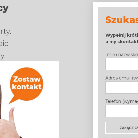
cy
Szuka
ty.
Wypełnij krót
a my skontakt
bie
y.
Imię i nazwis
Adres email (
Telefon (wyma